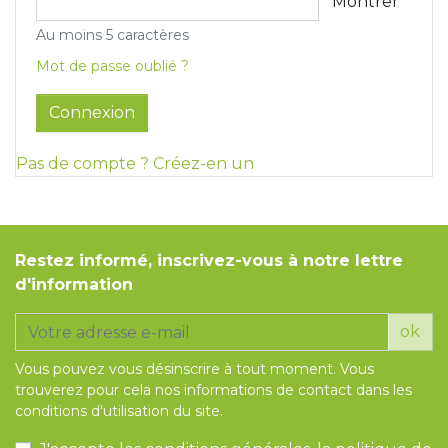
Montrer
Tapis de course
Les packs kiné
Au moins 5 caractères
Mot de passe oublié ?
Analyse biomécanique
Connexion
Pas de compte ? Créez-en un
Restez informé, inscrivez-vous à notre lettre
d'information
ok
Vous pouvez vous désinscrire à tout moment. Vous
trouverez pour cela nos informations de contact dans les
conditions d'utilisation du site.