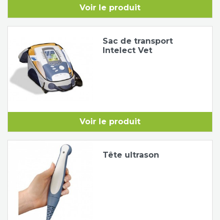
Voir le produit
Tapis de course
Les packs kiné
Sac de transport
Analyse biomécanique
Intelect Vet
Voir le produit
Tête ultrason