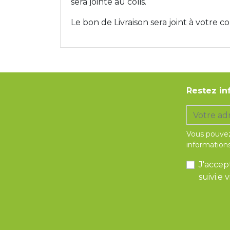
sera jointe au colis.
Le bon de Livraison sera joint à votre col
Restez in
Vous pouvez
informations
J'accep
suivi.e