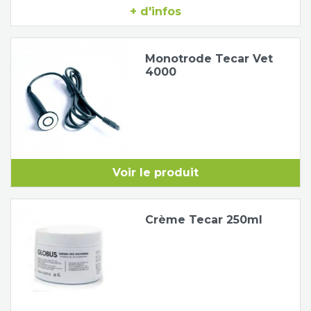
+ d'infos
Tapis de course
Les packs kiné
Monotrode Tecar Vet
Analyse biomécanique
4000
Voir le produit
Crème Tecar 250ml