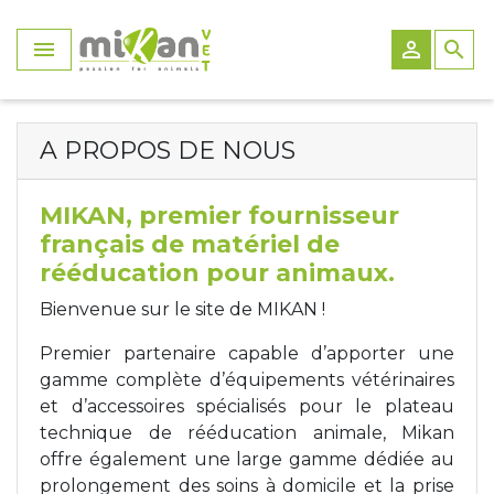
Panneau de gestion des cookies


search
Laser
Appareils Laser
Appareils Electrostimulation
Appareils Onde de Choc
Appareils Ultrason
Appareils Magneto
Appareils Radiofréquence
Appareils Cryothérapie
Appareils lampe infrarouge
Tapis de course
Tapis roulant immergé
Attelles
Patte arrière
Chaussures et bottines
Chariots
Les chariots roulants
Harnais avant
Ballons
Protection des plaies
Manteau Hiver
Accessoires Laser
Electrostimulation
Accessoires Electrostimulation
Accessoires Onde de Choc
Accessoires Ultrason
Accessoires Magneto
Accessoires Radiofréquence
Accessoires
Accessoires
Accessoires tapis de course
Gilet de flottaison
Patte avant
Chaussures
Bottes
Accessoires & pièces détachées chariots
Harnais
Harnais arrière
Tapis de réeducation
Gilet de flottaison
Manteau été
A PROPOS DE NOUS
Onde de choc
Accessoires Hydrothérapie
Accessoires Attelles
Chaussettes
Ceinture
Harnais total
Rampes
Planche d'équilibre
Bandage
MIKAN, premier fournisseur
français de matériel de
Ultrasons
Poids de jambe
Couchage
rééducation pour animaux.
Magneto
Parcours de marche
Compresse
Bienvenue sur le site de MIKAN !
Premier partenaire capable d’apporter une
Radiofréquence
Taping
Manteaux
gamme complète d’équipements vétérinaires
et d’accessoires spécialisés pour le plateau
Cryothérapie
Analyse biomécanique
technique de rééducation animale, Mikan
offre également une large gamme dédiée au
Lampe infrarouge
Tapis de course
prolongement des soins à domicile et la prise