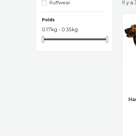
Ruffwear
Il y a
Poids
0.17kg - 0.35kg
Ha