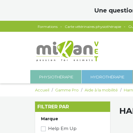
Panneau de gestion des cookies
Une questio
Formations
Carte vétérinaires physiothérapie
Gu
PHYSIOTHÉRAPIE
HYDROTHÉRAPIE
Accueil
Gamme Pro
Aide à la mobilité
Harn
FILTRER PAR
HA
Marque
Help Em Up