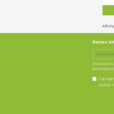
Afficha
Restez in
Vous pouvez
informations
J'accep
suivi.e