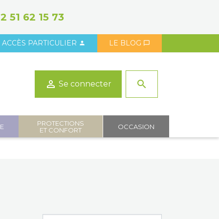
2 51 62 15 73
ACCÈS PARTICULIER
LE BLOG



search
Se connecter
PROTECTIONS
IE
OCCASION
ET CONFORT