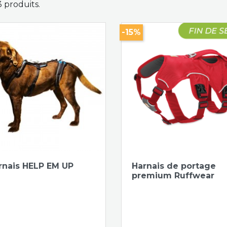
 3 produits.
-15%
Aperçu rapide
Aperçu rapide


rnais HELP EM UP
Harnais de portage
premium Ruffwear