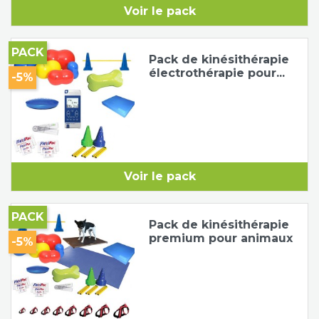
Voir le pack
Tapis de course
Les packs kiné
PACK
Pack de kinésithérapie
Analyse biomécanique
électrothérapie pour...
-5%
Voir le pack
PACK
Pack de kinésithérapie
premium pour animaux
-5%