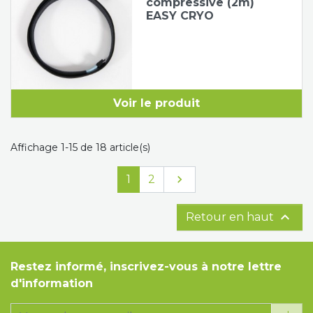
compressive (2m)
EASY CRYO
Voir le produit
Affichage 1-15 de 18 article(s)
Suivant
1
2


Retour en haut
Restez informé, inscrivez-vous à notre lettre
d'information