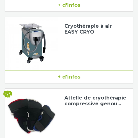
+ d'infos
Tapis de course
Les packs kiné
Cryothérapie à air
Analyse biomécanique
EASY CRYO
+ d'infos
Attelle de cryothérapie
compressive genou...