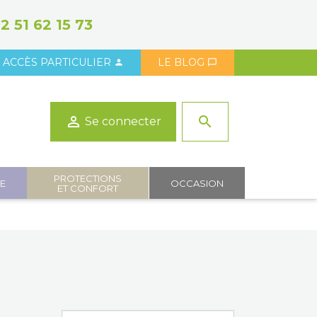
2 51 62 15 73
ACCÈS PARTICULIER
LE BLOG



search
Se connecter
PROTECTIONS
IE
OCCASION
ET CONFORT