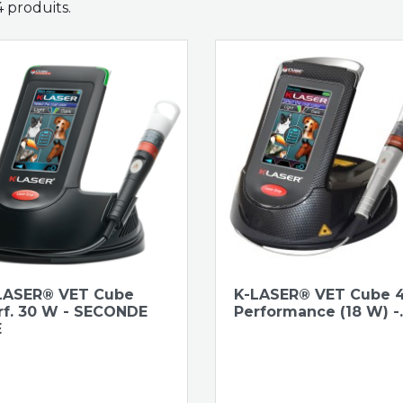
 4 produits.
LASER® VET Cube
K-LASER® VET Cube 
rf. 30 W - SECONDE
Performance (18 W) -..
E