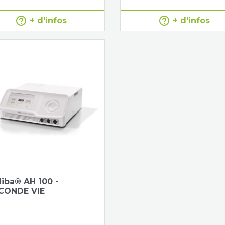
help_outline
help_outline
+ d'infos
+ d'infos
diba® AH 100 -
CONDE VIE