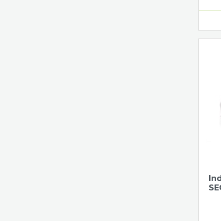
In
SE