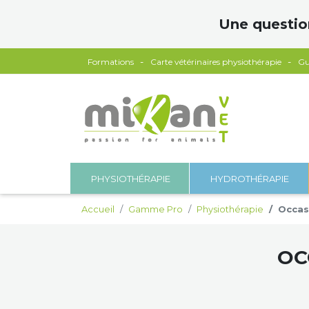
Panneau de gestion des cookies
Une questio
Formations
Carte vétérinaires physiothérapie
Gu
PHYSIOTHÉRAPIE
HYDROTHÉRAPIE
Accueil
Gamme Pro
Physiothérapie
Occas
OC