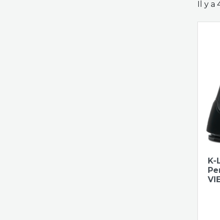
Il y a
K-
Pe
VI