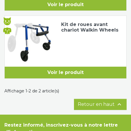
Voir le produit
Tapis de course
Les packs kiné
Kit de roues avant
Analyse biomécanique
chariot Walkin Wheels
Voir le produit
Affichage 1-2 de 2 article(s)

Retour en haut
Restez informé, inscrivez-vous à notre lettre