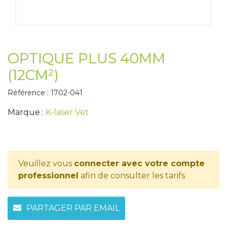
Tapis de course
Les packs kiné
Analyse biomécanique
OPTIQUE PLUS 40MM
(12CM²)
Référence : 1702-041
Marque :
K-laser Vet
Veuillez vous
connecter avec votre compte
professionnel
afin de consulter les tarifs
PARTAGER PAR EMAIL