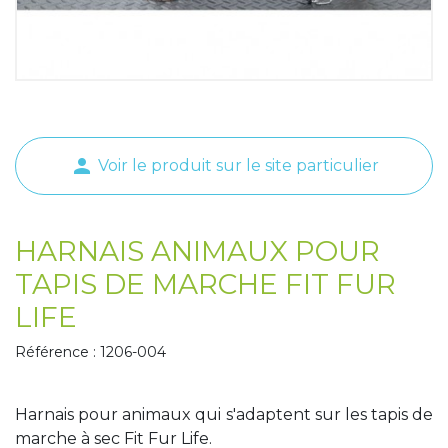
Tapis de course
Les packs kiné
Analyse biomécanique
person
Voir le produit sur le site particulier
HARNAIS ANIMAUX POUR
TAPIS DE MARCHE FIT FUR
LIFE
Référence : 1206-004
Harnais pour animaux qui s'adaptent sur les tapis de
marche à sec Fit Fur Life.