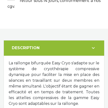
retour sous 14 jours, conformément à nos
cgv.
expand_more
DESCRIPTION
La rallonge bifurquée Easy Cryo s'adapte sur le
système de cryothérapie compressive
dynanique pour faciliter la mise en place des
séances en travaillant sur deux membres en
même simultané. L'objectif étant de gagner en
efficacité et en temps de traitement. Toutes
les attelles compressives de la gamme Easy
Cryo sont adaptables sur la rallonge.