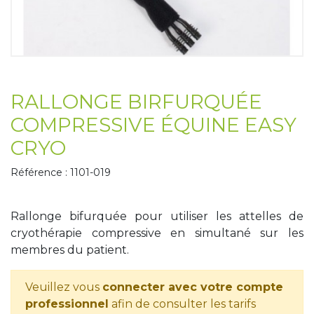
Tapis de course
Les packs kiné
Analyse biomécanique
RALLONGE BIRFURQUÉE
COMPRESSIVE ÉQUINE EASY
CRYO
Référence : 1101-019
Rallonge bifurquée pour utiliser les attelles de
cryothérapie compressive en simultané sur les
membres du patient.
Veuillez vous
connecter avec votre compte
professionnel
afin de consulter les tarifs