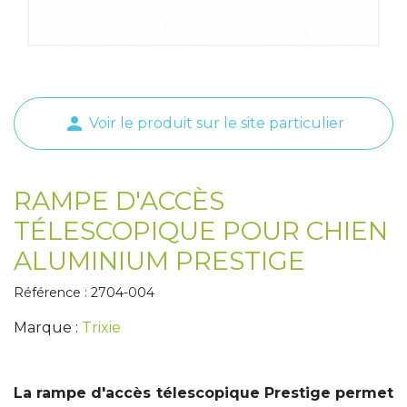
Tapis de course
Les packs kiné
Analyse biomécanique
person
Voir le produit sur le site particulier
RAMPE D'ACCÈS
TÉLESCOPIQUE POUR CHIEN
ALUMINIUM PRESTIGE
Référence : 2704-004
Marque :
Trixie
La rampe d'accès télescopique Prestige permet