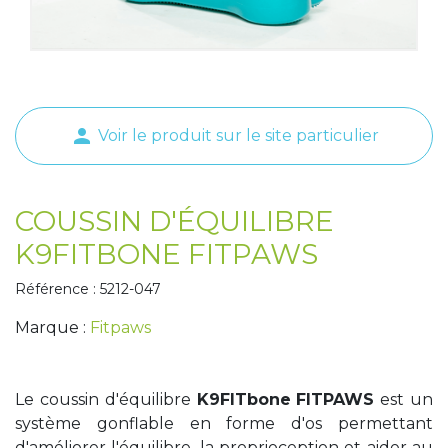
Tapis de course
Les packs kiné
Analyse biomécanique
person
Voir le produit sur le site particulier
COUSSIN D'ÉQUILIBRE
K9FITBONE FITPAWS
Référence : 5212-047
Marque :
Fitpaws
Le coussin d'équilibre
K9FITbone
FITPAWS
est un
système gonflable en forme d'os permettant
d'améliorer l'équilibre, la proprioception et aider au