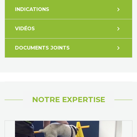
expand_more
INDICATIONS
expand_more
VIDÉOS
expand_more
DOCUMENTS JOINTS
NOTRE EXPERTISE