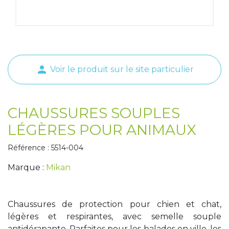
Tapis de course
Les packs kiné
Analyse biomécanique
person
Voir le produit sur le site particulier
CHAUSSURES SOUPLES
LÉGÈRES POUR ANIMAUX
Référence : 5514-004
Marque :
Mikan
Chaussures de protection pour chien et chat,
légères et respirantes, avec semelle souple
antidérapante. Parfaites pour les balades en ville, les