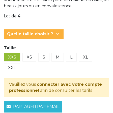
beaux jours ou en convalescence.
Lot de 4
keyboard_arrow_down
Quelle taille choisir ?
Taille
XXS
XS
S
M
L
XL
XXL
Veuillez vous
connecter avec votre compte
professionnel
afin de consulter les tarifs
PARTAGER PAR EMAIL