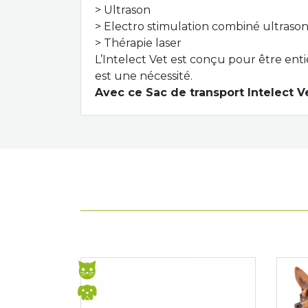
> U
ltrason
> Electro stimulation
combiné
ultrason
> T
hérapie laser
L’
Intelect
Vet
est conçu pour être
ent
est une nécessité
.
Avec
ce Sac de transport Intelect Ve