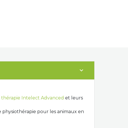
expand_more
 thérapie Intelect Advanced
et leurs
e physiothérapie
pour
les animaux
en