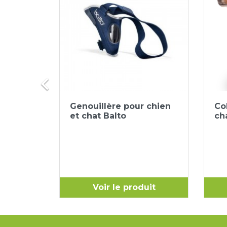

ide
Aperçu rapide

quence
Genouillère pour chien
Col
et chat Balto
ch
uit
Voir le produit