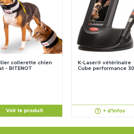
Aperçu rapide
Aperçu rapide


lier collerette chien
K-Laser® vétérinaire
at - BITENOT
Cube performance 3
help_outline
Voir le produit
+ d'infos