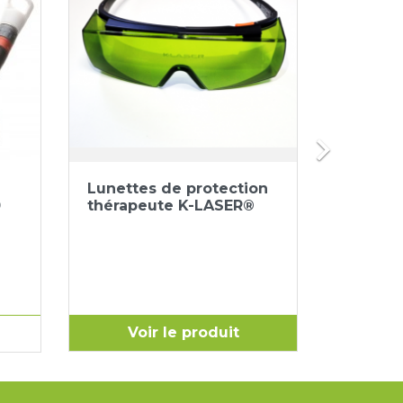

Aperçu rapide


Lunettes de protection
Gel rad
0
thérapeute K-LASER®
Indiba 
Voir le produit
Vo