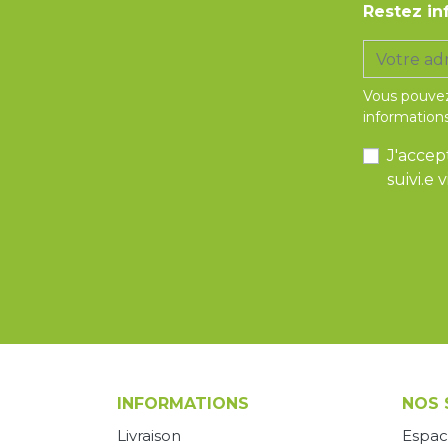
Restez in
Vous pouvez
informations
J'accep
suivi.e
INFORMATIONS
NOS 
Livraison
Espac