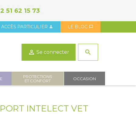
2 51 62 15 73
ACCÈS PARTICULIER
LE BLOG



search
Se connecter
PROTECTIONS
IE
OCCASION
ET CONFORT
PORT INTELECT VET