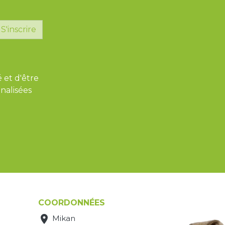
S'inscrire
é et d'être
nalisées
COORDONNÉES

Mikan