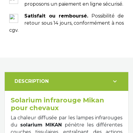
proposons un paiement en ligne sécurisé.
Satisfait ou remboursé.
Possibilité de
retour sous 14 jours, conformément à nos
cgv.
expand_more
DESCRIPTION
Solarium infrarouge Mikan
pour chevaux
La chaleur diffusée par les lampes infrarouges
du
solarium MIKAN
pénètre les différentes
couches tissulaires, entraînant des actions