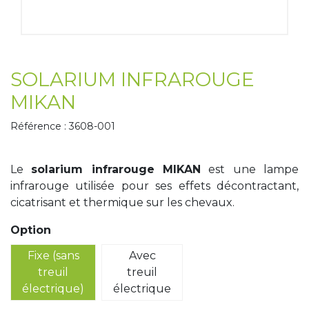
Tapis de course
Les packs kiné
Analyse biomécanique
SOLARIUM INFRAROUGE
MIKAN
Référence : 3608-001
Le
solarium infrarouge MIKAN
est une lampe
infrarouge utilisée pour ses effets décontractant,
cicatrisant et thermique sur les chevaux.
Option
Fixe (sans
Avec
treuil
treuil
électrique)
électrique