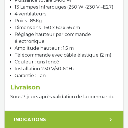
Puissance totale 3400 W
13 Lampes Infrarouges (250 W -230 V –E27)
4 ventilateurs
Poids : 85Kg
Dimensions : 160 x 60 x 56 cm
Réglage hauteur par commande
électronique
Amplitude hauteur : 1.5 m
Télécommande avec câble élastique (2 m)
Couleur : gris foncé
Installation 230 V/50-60Hz
Garantie : 1 an
Livraison
Sous 7 jours après validation de la commande
expand_more
INDICATIONS