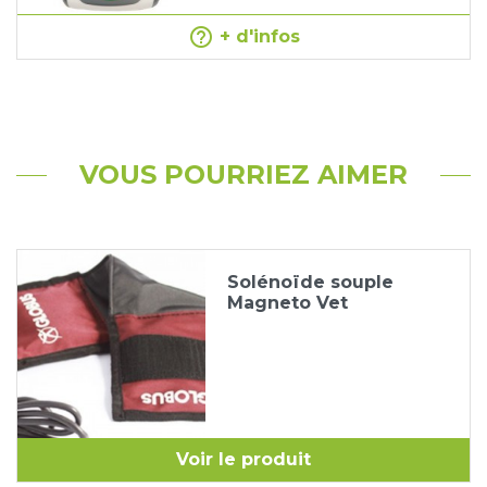
help_outline
+ d'infos
VOUS POURRIEZ AIMER
Solénoïde souple
Magneto Vet
Voir le produit