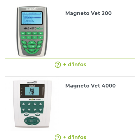
Magneto Vet 200
help_outline
+ d'infos
Magneto Vet 4000
help_outline
+ d'infos