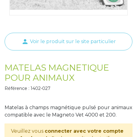
Tapis de course
Les packs kiné
Analyse biomécanique
person
Voir le produit sur le site particulier
MATELAS MAGNETIQUE
POUR ANIMAUX
Référence : 1402-027
Matelas à champs magnétique pulsé pour animaux
compatible avec le Magneto Vet 4000 et 200.
Veuillez vous
connecter avec votre compte