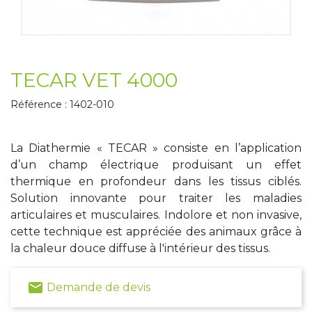
Tapis de course
Les packs kiné
Analyse biomécanique
TECAR VET 4000
Référence : 1402-010
La Diathermie « TECAR » consiste en l’application
d’un champ électrique produisant un effet
thermique en profondeur dans les tissus ciblés.
Solution innovante pour traiter les maladies
articulaires et musculaires. Indolore et non invasive,
cette technique est appréciée des animaux grâce à
la chaleur douce diffuse à l'intérieur des tissus.
email
Demande de devis