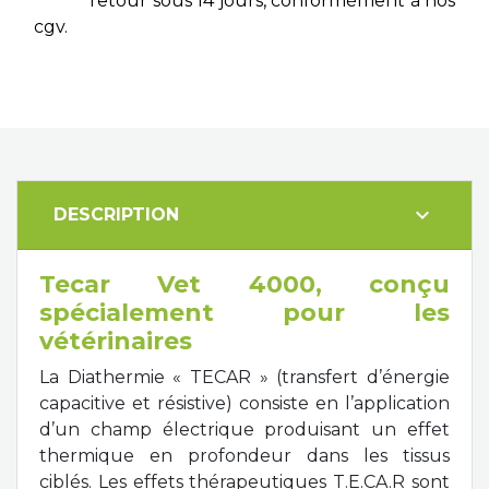
retour sous 14 jours, conformément à nos
cgv.
expand_more
DESCRIPTION
Tecar Vet 4000, conçu
spécialement pour les
vétérinaires
La Diathermie « TECAR » (transfert d’énergie
capacitive et résistive) consiste en l’application
d’un champ électrique produisant un effet
thermique en profondeur dans les tissus
ciblés. Les effets thérapeutiques T.E.CA.R sont