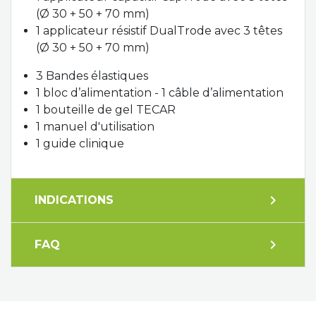
(Ø 30 + 50 + 70 mm)
1 applicateur résistif DualTrode avec 3 têtes
(Ø 30 + 50 + 70 mm)
3 Bandes élastiques
1 bloc d’alimentation - 1 câble d’alimentation
1 bouteille de gel TECAR
1 manuel d'utilisation
1 guide clinique
expand_more
INDICATIONS
expand_more
FAQ