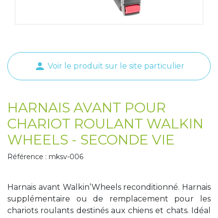
Tapis de course
Les packs kiné
Analyse biomécanique
person
Voir le produit sur le site particulier
HARNAIS AVANT POUR
CHARIOT ROULANT WALKIN
WHEELS - SECONDE VIE
Référence : mksv-006
Harnais avant Walkin’Wheels reconditionné. Harnais
supplémentaire ou de remplacement pour les
chariots roulants destinés aux chiens et chats. Idéal