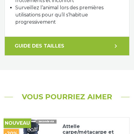
frottements et inconfort
Surveillez l’animal lors des premières
utilisations pour qu’il s’habitue
progressivement
expand_more
GUIDE DES TAILLES
VOUS POURRIEZ AIMER
NOUVEAU
Attelle
carpe/métacarpe et
-20%