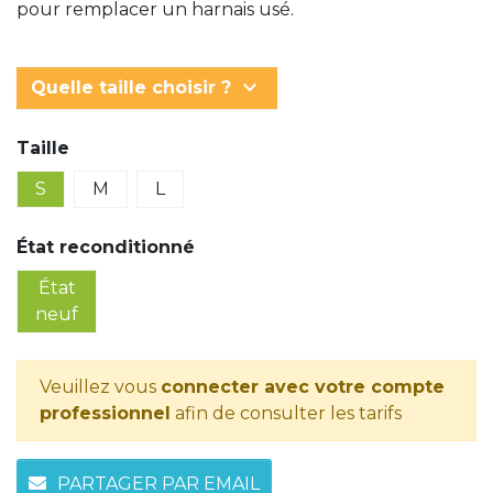
pour remplacer un harnais usé.
keyboard_arrow_down
Quelle taille choisir ?
Taille
S
M
L
État reconditionné
État
neuf
Veuillez vous
connecter avec votre compte
professionnel
afin de consulter les tarifs
PARTAGER PAR EMAIL