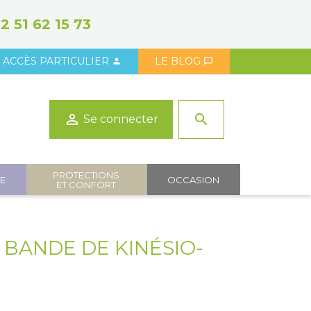
2 51 62 15 73
ACCÈS PARTICULIER
LE BLOG



search
Se connecter
PROTECTIONS
IE
OCCASION
ET CONFORT
BANDE DE KINÉSIO-