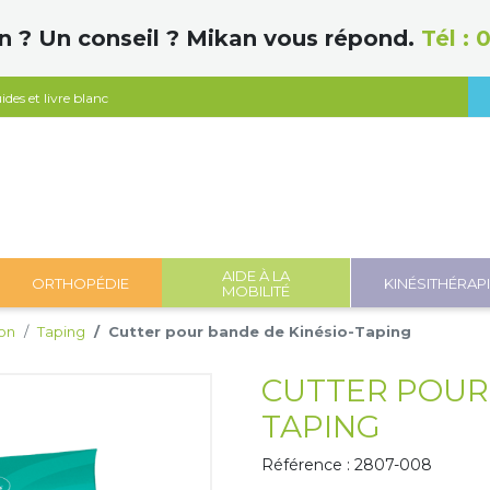
n ? Un conseil ? Mikan vous répond.
Tél :
0
ides et livre blanc
AIDE À LA
ORTHOPÉDIE
KINÉSITHÉRAP
MOBILITÉ
on
Taping
Cutter pour bande de Kinésio-Taping
CUTTER POUR 
TAPING
Référence : 2807-008