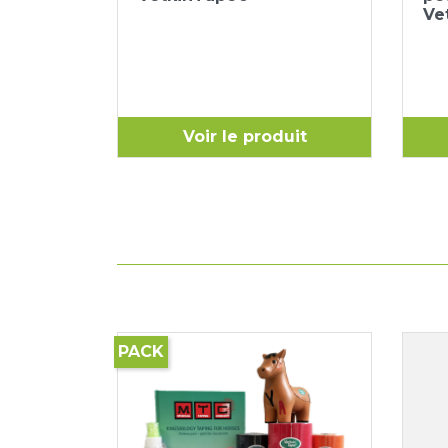
Ve
uit
Voir le produit
PACK