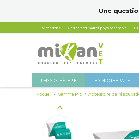
Panneau de gestion des cookies
Une questio
Formations
Carte vétérinaires physiothérapie
Gu
PHYSIOTHÉRAPIE
HYDROTHÉRAPIE
Accueil
Gamme Pro
Accessoire de rééducati
