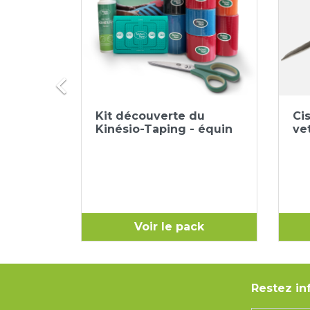

ide
Aperçu rapide

 taping
Kit découverte du
Ci
Orange
Rouge
Noir
Bleu
inTape®
Kinésio-Taping - équin
ve
uit
Voir le pack
Restez in