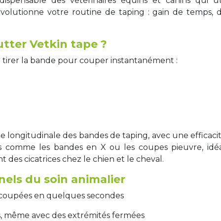
ndispensable des vétérinaires équins et canins qui u
révolutionne votre routine de taping : gain de temps,
tter Vetkin tape ?
e tirer la bande pour couper instantanément :
longitudinale des bandes de taping, avec une efficacité
es comme les bandes en X ou les coupes pieuvre, idéa
des cicatrices chez le chien et le cheval.
nels du soin animalier
découpées en quelques secondes
es, même avec des extrémités fermées