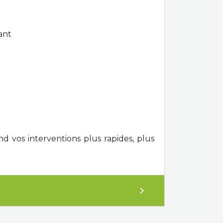
ant
nd vos interventions plus rapides, plus
expand_more