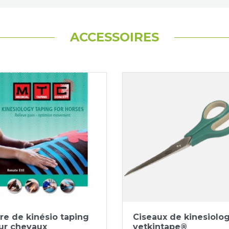
ACCESSOIRES
Aperçu rapide
Aperçu rapide


vre de kinésio taping
Ciseaux de kinesiolo
ur chevaux
vetkintape®