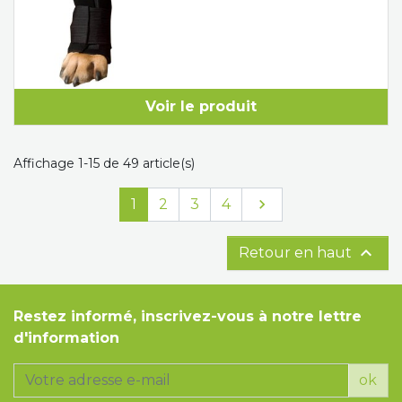
Voir le produit
Affichage 1-15 de 49 article(s)
Suivant
1
2
3
4


Retour en haut
Restez informé, inscrivez-vous à notre lettre
d'information
ok