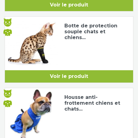
Voir le produit
Tapis de course
Les packs kiné
Botte de protection
Analyse biomécanique
souple chats et
chiens...
Voir le produit
Housse anti-
frottement chiens et
chats...