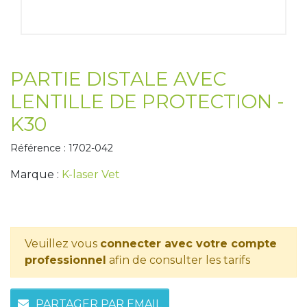
Tapis de course
Les packs kiné
Analyse biomécanique
PARTIE DISTALE AVEC
LENTILLE DE PROTECTION -
K30
Référence : 1702-042
Marque :
K-laser Vet
Veuillez vous
connecter avec votre compte
professionnel
afin de consulter les tarifs
PARTAGER PAR EMAIL