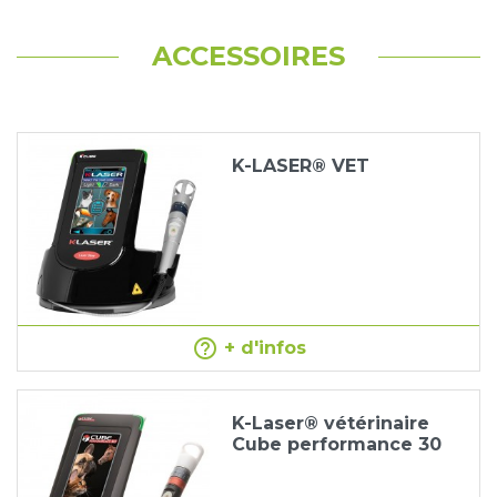
ACCESSOIRES
K-LASER® VET
help_outline
+ d'infos
K-Laser® vétérinaire
Cube performance 30