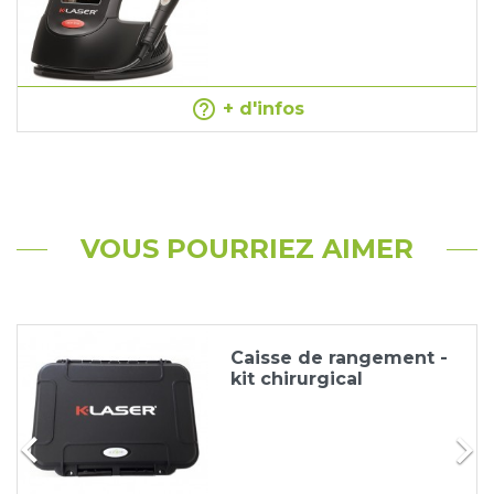
help_outline
+ d'infos
VOUS POURRIEZ AIMER
Caisse de rangement -
kit chirurgical

