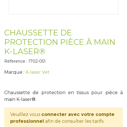
Tapis de course
Les packs kiné
Analyse biomécanique
CHAUSSETTE DE
PROTECTION PIÈCE À MAIN
K-LASER®
Référence : 1702-051
Marque :
K-laser Vet
Chaussette de protection en tissus pour pièce à
main K-laser®.
Veuillez vous
connecter avec votre compte
professionnel
afin de consulter les tarifs