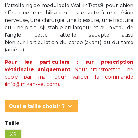
L’attelle rigide modulable Walkin‘Pets® pour chien
offre une immobilisation totale suite à une lésion
nerveuse, une chirurgie, une blessure, une fracture
ou une plaie. Ajustable en largeur et au niveau de
l'angle, cette attelle s'adapte aussi
bien sur l'articulation du carpe (avant) ou du tarse
(arrière).
Pour les particuliers : sur prescription
vétérinaire uniquement.
Nous transmettre une
copie par mail pour valider la commande
(info@mikan-vet.com).
keyboard_arrow_down
Quelle taille choisir ?
Taille
XS