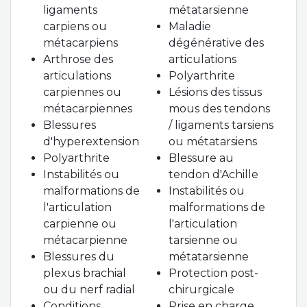
ligaments
métatarsienne
carpiens ou
Maladie
métacarpiens
dégénérative des
Arthrose des
articulations
articulations
Polyarthrite
carpiennes ou
Lésions des tissus
métacarpiennes
mous des tendons
Blessures
/ ligaments tarsiens
d'hyperextension
ou métatarsiens
Polyarthrite
Blessure au
Instabilités ou
tendon d'Achille
malformations de
Instabilités ou
l'articulation
malformations de
carpienne ou
l'articulation
métacarpienne
tarsienne ou
Blessures du
métatarsienne
plexus brachial
Protection post-
ou du nerf radial
chirurgicale
Conditions
Prise en charge