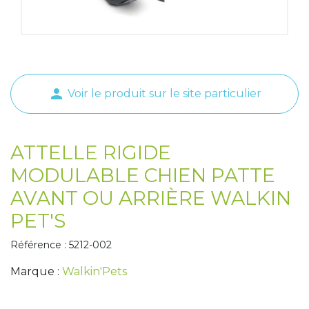
Tapis de course
Les packs kiné
Analyse biomécanique
person
Voir le produit sur le site particulier
ATTELLE RIGIDE
MODULABLE CHIEN PATTE
AVANT OU ARRIÈRE WALKIN
PET'S
Référence : 5212-002
Marque :
Walkin'Pets