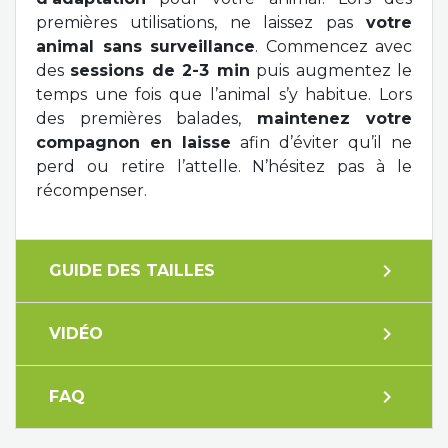
premières utilisations, ne laissez pas
votre
animal sans surveillance
. Commencez avec
des
sessions de 2-3 min
puis augmentez le
temps une fois que l’animal s’y habitue. Lors
des premières balades,
maintenez votre
compagnon en laisse
afin d’éviter qu’il ne
perd ou retire l’attelle. N’hésitez pas à le
récompenser.
expand_more
GUIDE DES TAILLES
expand_more
VIDÉO
expand_more
FAQ