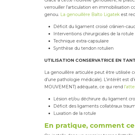
Grâce à cette nouvelle genouillère, le prat
verrouiller l’articulation en immobilisation
genou.
La genouillère Balto Ligatek
est rec
Déficit du ligament croisé crânien-caud
Interventions chirurgicales de la rotule (
Technique extra-capsulaire
Synthèse du tendon rotulien
UTILISATION CONSERVATRICE EN TANT
La genouillère articulée peut être utilisée 
d’une pathologie médicale). L’intérêt es
MOUVEMENT) adéquate, ce qui rend
l’att
Lésion et/ou déchirure du ligament cro
Déficit des ligaments collatéraux trau
Luxation de la rotule
En pratique, comment ce