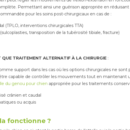
icien peut régler les mouvements de flexion-extension en fonctio
 complète. Permettant ainsi une guérison appropriée en réduisant 
ommandée pour les soins post-chirurgicaux en cas de :
al (TPLO, interventions chirurgicales TTA)
sulcoplasties, transposition de la tubérosité tibiale, fracture)
 QUE TRAITEMENT ALTERNATIF À LA CHIRURGIE
:
comme support dans les cas où les options chirurgicales ne sont pa
t d’être capable de contrôler les mouvements tout en maintena
elle du genou pour chien
appropriée pour les traitements conserva
isé crânien et caudal
matiques ou acquis
la fonctionne ?