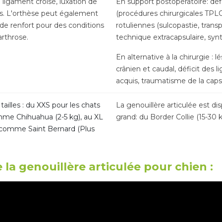
 ligament croisé, luxation de
En support postopératoire: déf
gus. L'orthèse peut également
(procédures chirurgicales TPLO,
e de renfort pour des conditions
rotuliennes (sulcopastie, transpo
'arthrose.
technique extracapsulaire, syn
En alternative à la chirurgie : 
crânien et caudal, déficit des 
acquis, traumatisme de la capsul
tailles : du XXS pour les chats
La genouillère articulée est di
omme Chihuahua (2-5 kg), au XL
grand: du Border Collie (15-30 
 comme Saint Bernard (Plus
 la genouillère articulée pour chien :