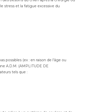
n des besoins du chien après la chirurgie ou
le stress et la fatigue excessive du
s possibles (ex : en raison de l’âge ou
nt une A.D.M. (AMPLITUDE DE
teurs tels que :