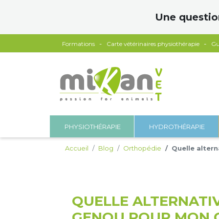
Panneau de gestion des cookies
Une questio
Formations
Carte vétérinaires physiothérapie
Gu
PHYSIOTHÉRAPIE
HYDROTHÉRAPIE
Accueil
Blog
Orthopédie
Quelle alter
QUELLE ALTERNATIV
GENOU POUR MON 