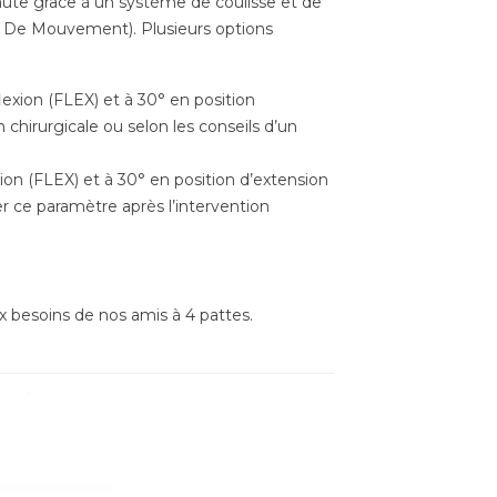
e haute grâce à un système de coulisse et de
de De Mouvement). Plusieurs options
lexion (FLEX) et à 30° en position
chirurgicale ou selon les conseils d’un
exion (FLEX) et à 30° en position d’extension
er ce paramètre après l’intervention
x besoins de nos amis à 4 pattes.