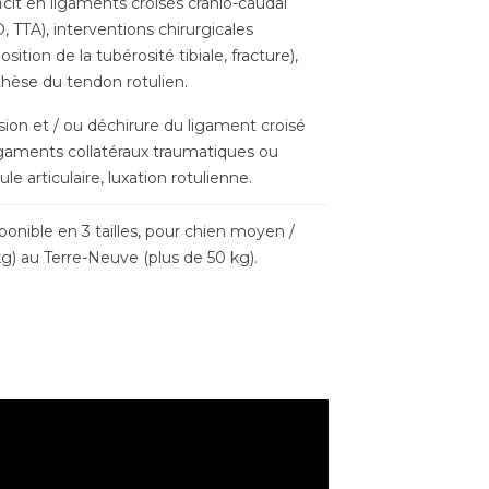
icit en ligaments croisés crânio-caudal
 TTA), interventions chirurgicales
sition de la tubérosité tibiale, fracture),
thèse du tendon rotulien.
lésion et / ou déchirure du ligament croisé
ligaments collatéraux traumatiques ou
e articulaire, luxation rotulienne.
sponible en 3 tailles, pour chien moyen /
kg) au Terre-Neuve (plus de 50 kg).