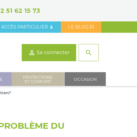
2 51 62 15 73
ACCÈS PARTICULIER
LE BLOG



search
Se connecter
PROTECTIONS
IE
OCCASION
ET CONFORT
hien?
E PROBLÈME DU