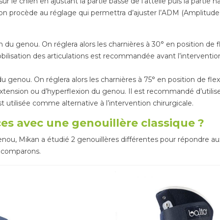
sur le chien en ajustant la partie basse de l’attelle puis la parti
ée, on procède au réglage qui permettra d’ajuster l’ADM (Amplitu
on du genou. On réglera alors les charnières à 30° en position de f
lisation des articulations est recommandée avant l’intervention 
n du genou. On réglera alors les charnières à 75° en position de fl
rextension ou d’hyperflexion du genou. Il est recommandé d’utilis
st utilisée comme alternative à l’intervention chirurgicale.
ces avec une genouillère classique ?
enou, Mikan a étudié 2 genouillères différentes pour répondre au
s comparons.