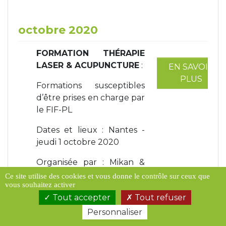
octobre 2020
FORMATION THÉRAPIE
LASER & ACUPUNCTURE
:
EN SAVOIR
PLUS
Formations susceptibles
d’être prises en charge par
le FIF-PL
Dates et lieux : Nantes -
jeudi 1 octobre 2020
Organisée par : Mikan &
CAP Douleur avec Dr Jean
Ce site utilise des cookies et vous donne le contrôle sur ceux que
vous souhaitez activer
Michel Clobert -
Tout accepter
Tout refuser
Fondateur de Aquadog
Center
Personnaliser