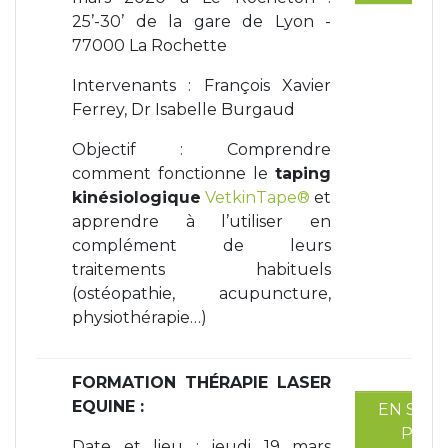
25’-30’ de la gare de Lyon -
77000 La Rochette
Intervenants : François Xavier
Ferrey, Dr Isabelle Burgaud
Objectif : C
omprendre
comment fonctionne le
taping
kinésiologique
VetkinTape®
et
apprendre à l’utiliser en
complément de leurs
traitements habituels
(ostéopathie, acupuncture,
physiothérapie…)
FORMATION THÉRAPIE LASER
EQUINE :
EN SAVO
PLUS
Date et lieu : jeudi 19 mars