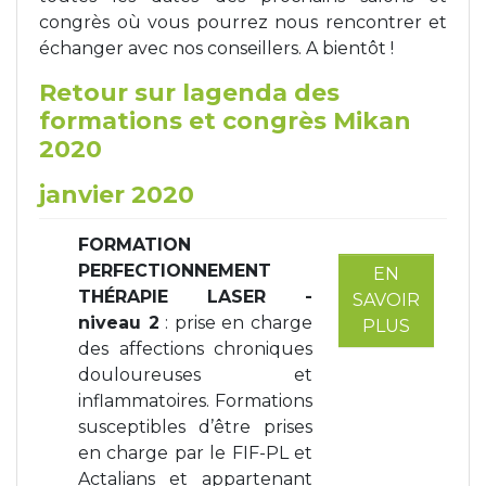
congrès où vous pourrez nous rencontrer et
Tapis de course
Les packs kiné
échanger avec nos conseillers. A bientôt !
Retour sur lagenda des
Analyse biomécanique
formations et congrès Mikan
2020
janvier 2020
FORMATION
PERFECTIONNEMENT
EN
THÉRAPIE LASER -
SAVOIR
niveau 2
: prise en charge
PLUS
des affections chroniques
douloureuses et
inflammatoires. Formations
susceptibles d’être prises
en charge par le FIF-PL et
Actalians et appartenant