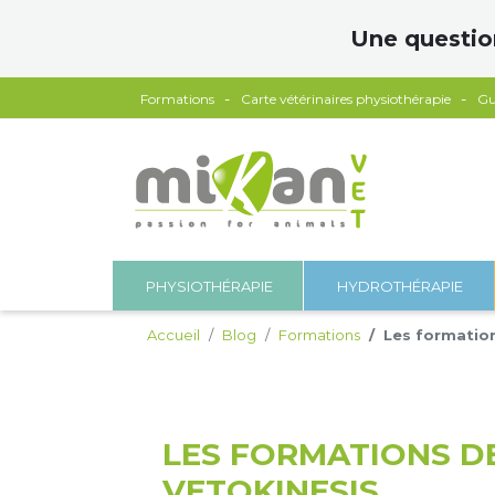
Panneau de gestion des cookies
Une questio
Formations
Carte vétérinaires physiothérapie
Gu
PHYSIOTHÉRAPIE
HYDROTHÉRAPIE
Accueil
Blog
Formations
Les formatio
LES FORMATIONS D
VETOKINESIS