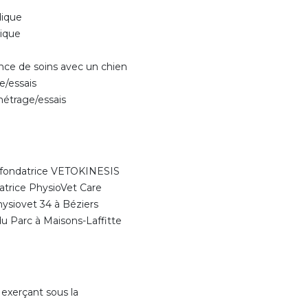
dique
gique
nce de soins avec un chien
e/essais
métrage/essais
 fondatrice VETOKINESIS
trice PhysioVet Care
siovet 34 à Béziers
 Parc à Maisons-Laffitte
 exerçant sous la