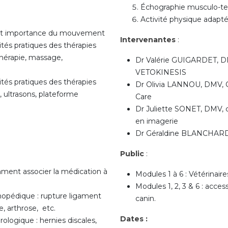
Échographie musculo-ten
Activité physique adapt
n et importance du mouvement
Intervenantes
:
ités pratiques des thérapies
hérapie, massage,
Dr Valérie GUIGARDET, DM
VETOKINESIS
ités pratiques des thérapies
Dr Olivia LANNOU, DMV, C
, ultrasons, plateforme
Care
Dr Juliette SONET, DMV, 
en imagerie
Dr Géraldine BLANCHAR
Public
:
mment associer la médication à
Modules 1 à 6 : Vétérinaire
Modules 1, 2, 3 & 6 : acce
hopédique : rupture ligament
canin.
ne, arthrose, etc.
Dates :
ologique : hernies discales,