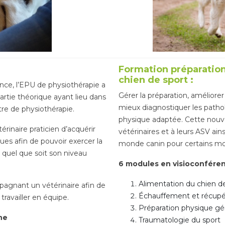
Formation préparatio
chien de sport :
ence, l’EPU de physiothérapie a
Gérer la préparation, améliorer
artie théorique ayant lieu dans
mieux diagnostiquer les pathol
tre de physiothérapie.
physique adaptée. Cette nouve
rinaire praticien d’acquérir
vétérinaires et à leurs ASV ain
ues afin de pouvoir exercer la
monde canin pour certains mo
, quel que soit son niveau
6 modules en visioconfére
Alimentation du chien de 
agnant un vétérinaire afin de
Échauffement et récupé
travailler en équipe.
Préparation physique gé
ne
Traumatologie du sport