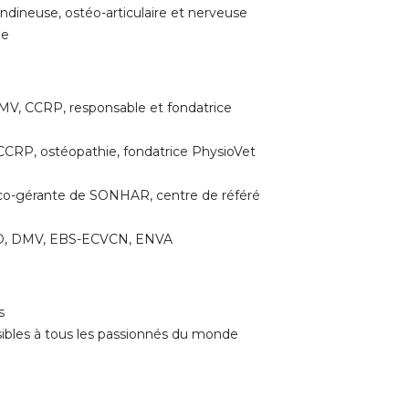
dineuse, ostéo-articulaire et nerveuse
ée
V, CCRP, responsable et fondatrice
CRP, ostéopathie, fondatrice PhysioVet
co-gérante de SONHAR, centre de référé
D, DMV, EBS-ECVCN, ENVA
s
ssibles à tous les passionnés du monde