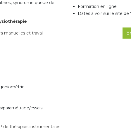
pathies, syndrome queue de
Formation en ligne
Dates à voir sur le site de
ysiothérapie
En
es manuelles et travail
 goniométrie
s/paramétrage/essais
TP de thérapies instrumentales