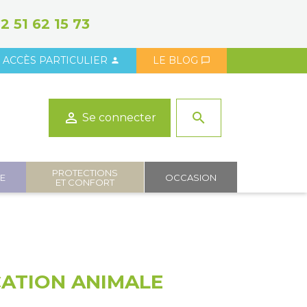
2 51 62 15 73
ACCÈS PARTICULIER
LE BLOG



search
Se connecter
PROTECTIONS
IE
OCCASION
ET CONFORT
CATION ANIMALE