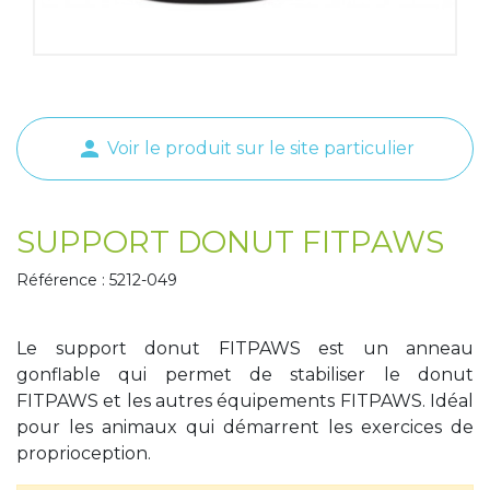
Tapis de course
Les packs kiné
Analyse biomécanique
person
Voir le produit sur le site particulier
SUPPORT DONUT FITPAWS
Référence : 5212-049
Le support donut FITPAWS est un anneau
gonflable qui permet de stabiliser le donut
FITPAWS et les autres équipements FITPAWS. Idéal
pour les animaux qui démarrent les exercices de
proprioception.