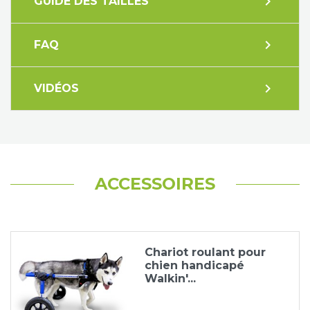
expand_more
GUIDE DES TAILLES
expand_more
FAQ
expand_more
VIDÉOS
ACCESSOIRES
Chariot roulant pour
chien handicapé
Walkin'...