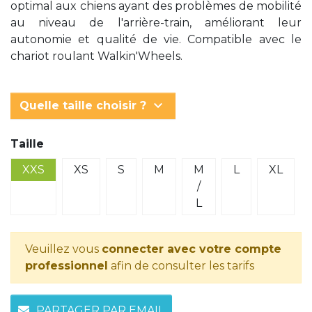
optimal aux chiens ayant des problèmes de mobilité
au niveau de l'arrière-train, améliorant leur
autonomie et qualité de vie. Compatible avec le
chariot roulant Walkin'Wheels.
keyboard_arrow_down
Quelle taille choisir ?
Taille
XXS
XS
S
M
M
L
XL
/
L
Veuillez vous
connecter avec votre compte
professionnel
afin de consulter les tarifs
PARTAGER PAR EMAIL