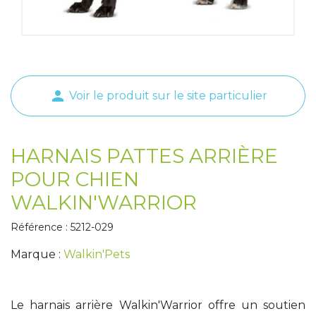
Tapis de course
Les packs kiné
Analyse biomécanique
person
Voir le produit sur le site particulier
HARNAIS PATTES ARRIÈRE
POUR CHIEN
WALKIN'WARRIOR
Référence : 5212-029
Marque :
Walkin'Pets
Le harnais arrière Walkin'Warrior offre un soutien