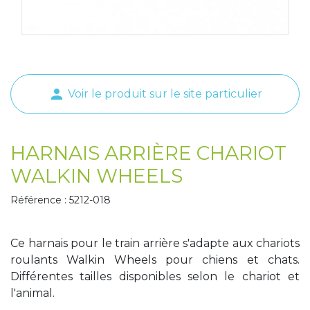
Tapis de course
Les packs kiné
Analyse biomécanique
person
Voir le produit sur le site particulier
HARNAIS ARRIÈRE CHARIOT
WALKIN WHEELS
Référence : 5212-018
Ce harnais pour le train arrière s'adapte aux chariots
roulants Walkin Wheels pour chiens et chats.
Différentes tailles disponibles selon le chariot et
l'animal.