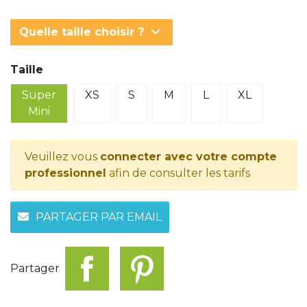
keyboard_arrow_down
Quelle taille choisir ?
Taille
Super
XS
S
M
L
XL
Mini
Veuillez vous
connecter avec votre compte
professionnel
afin de consulter les tarifs
PARTAGER PAR EMAIL
Partager