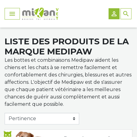
Panneau de gestion des cookies


search
Laser
Appareils Laser
Appareils Electrostimulation
Appareils Onde de Choc
Appareils Ultrason
Appareils Magneto
Appareils Radiofréquence
Appareils Cryothérapie
Appareils lampe infrarouge
Tapis de course
Tapis roulant immergé
Attelles
Patte arrière
Chaussures et bottines
Chariots
Les chariots roulants
Harnais avant
Ballons
Protection des plaies
Manteau Hiver
Accessoires Laser
Electrostimulation
Accessoires Electrostimulation
Accessoires Onde de Choc
Accessoires Ultrason
Accessoires Magneto
Accessoires Radiofréquence
Accessoires
Accessoires
Accessoires tapis de course
Gilet de flottaison
Patte avant
Chaussures
Bottes
Accessoires & pièces détachées chariots
Harnais
Harnais arrière
Tapis de réeducation
Gilet de flottaison
Manteau été
LISTE DES PRODUITS DE LA
MARQUE MEDIPAW
Onde de choc
Accessoires Hydrothérapie
Accessoires Attelles
Chaussettes
Ceinture
Harnais total
Rampes
Planche d'équilibre
Bandage
Les bottes et combinaisons Medipaw aident les
chiens et les chats à se remettre facilement et
Ultrasons
Poids de jambe
Couchage
confortablement des chirurgies, blessures et autres
affections. L'objectif de Medipaw est de s'assurer
Magneto
Parcours de marche
Compresse
que chaque patient vétérinaire a les meilleures
chances de guérir aussi complètement et aussi
Radiofréquence
Taping
Manteaux
facilement que possible.
Cryothérapie
Analyse biomécanique
Lampe infrarouge
Tapis de course