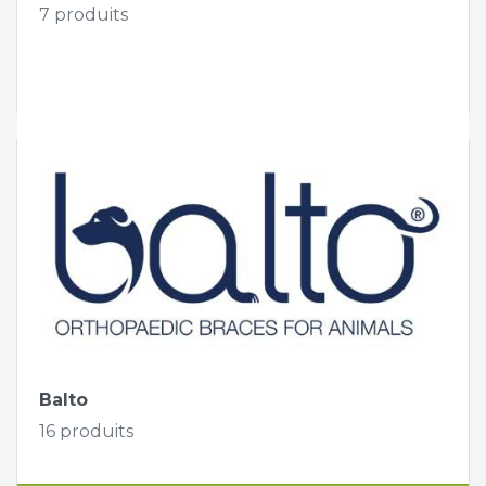
7 produits
Tapis de course
Les packs kiné
voir les produits
Analyse biomécanique
Balto
16 produits