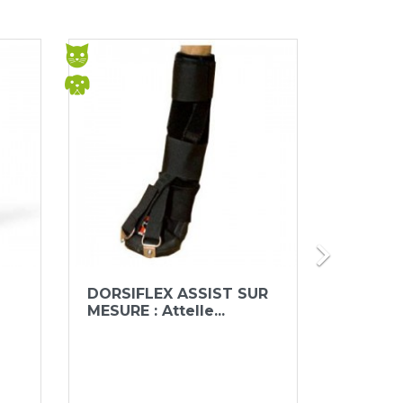

Aperçu rapide


DORSIFLEX ASSIST SUR
Carpofle
MESURE : Attelle...
maintie