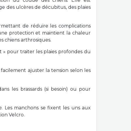
ation du coude des chiens. Elle est
e des ulcères de décubitus, des plaies
rmettant de réduire les complications
une protection et maintient la chaleur
es chiens arthrosiques.
 » pour traiter les plaies profondes du
t facilement
ajuster la tension selon les
ns les brassards (si besoin) ou pour
 Les manchons se fixent les uns aux
ion Velcro.