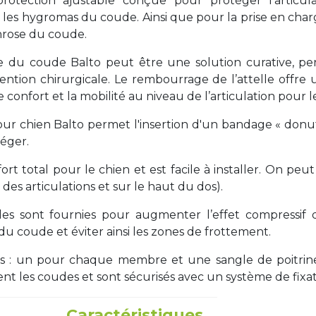
rotection ajustable conçue pour protéger l’articul
les hygromas du coude. Ainsi que pour la prise en charg
throse du coude.
e du coude Balto peut être une solution curative, pe
ention chirurgicale. Le rembourrage de l’attelle offre 
 confort et la mobilité au niveau de l’articulation pour l
our chien Balto permet l'insertion d'un bandage « donut
éger.
ort total pour le chien et est facile à installer. On peu
des articulations et sur le haut du dos).
s sont fournies pour augmenter l’effet compressif da
u coude et éviter ainsi les zones de frottement.
 : un pour chaque membre et une sangle de poitrine.
ent les coudes et sont sécurisés avec un système de fixat
Caractéristiques