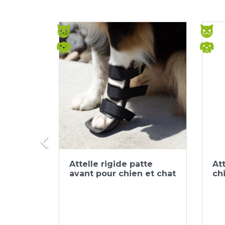

ide
Aperçu rapide

attelle
Attelle rigide patte
At
r chien
avant pour chien et chat
ch