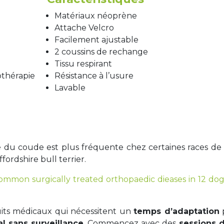
Matériaux néoprène
Attache Velcro
Facilement ajustable
2 coussins de rechange
Tissu respirant
othérapie
Résistance à l’usure
Lavable
 du coude est plus fréquente chez certaines races de c
fordshire bull terrier.
 common surgically treated orthopaedic dieases in 12 do
uits médicaux qui nécessitent un
temps d’adaptation
p
al sans surveillance
. Commencez avec des
sessions d