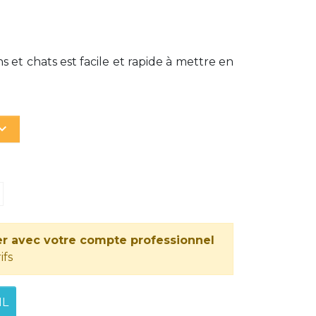
 et chats est facile et rapide à mettre en
d_arrow_down
r avec votre compte professionnel
ifs
IL