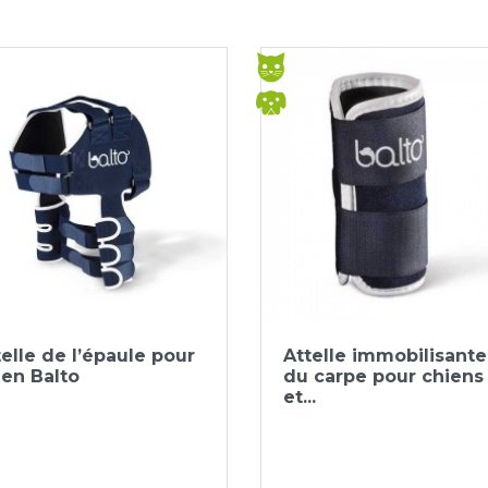
Aperçu rapide
Aperçu rapide


telle de l’épaule pour
Attelle immobilisante
ien Balto
du carpe pour chiens
et...