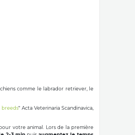
hiens comme le labrador retriever, le
g breeds
" Acta Veterinaria Scandinavica,
our votre animal. Lors de la première
e 2-3 min
puis
augmentez le temps