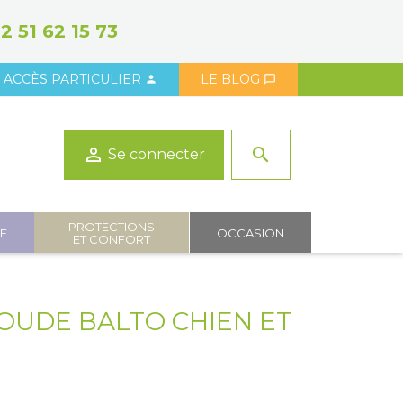
2 51 62 15 73
ACCÈS PARTICULIER
LE BLOG



search
Se connecter
PROTECTIONS
IE
OCCASION
ET CONFORT
OUDE BALTO CHIEN ET