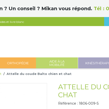
n ? Un conseil ? Mikan vous répond.
Tél :
0
ides et livre blanc
AIDE À LA
ORTHOPÉDIE
KINÉSITHÉRAP
MOBILITÉ
t
Attelle du coude Balto chien et chat
ATTELLE DU C
CHAT
Référence : 1806-009-S