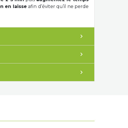
 en laisse
afin d’éviter qu’il ne perde
expand_more
expand_more
expand_more