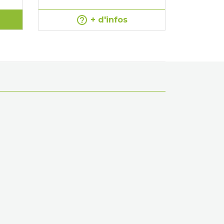
help_outline
Vo
+ d'infos