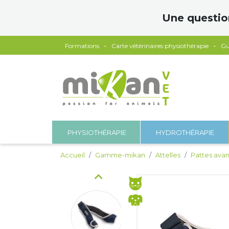
Panneau de gestion des cookies
Une questio
Formations
Carte vétérinaires physiothérapie
Gu
PHYSIOTHÉRAPIE
HYDROTHÉRAPIE
Accueil
Gamme-mikan
Attelles
Pattes avan
