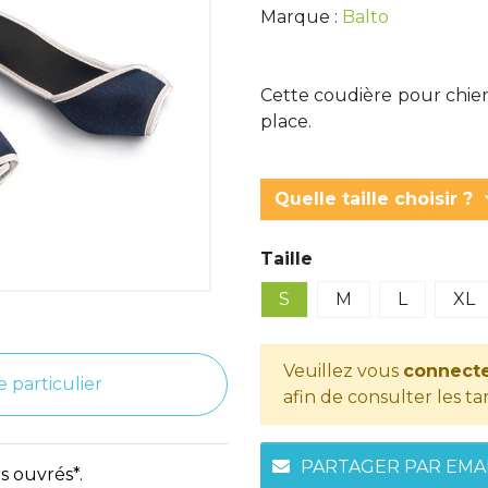
Marque :
Balto
Cette coudière pour chiens
place.
keyboar
Quelle taille choisir ?
Taille
S
M
L
XL
Veuillez vous
connecte
e particulier
afin de consulter les tar
PARTAGER PAR EMA
s ouvrés*.