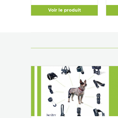
uit
Voir le produit