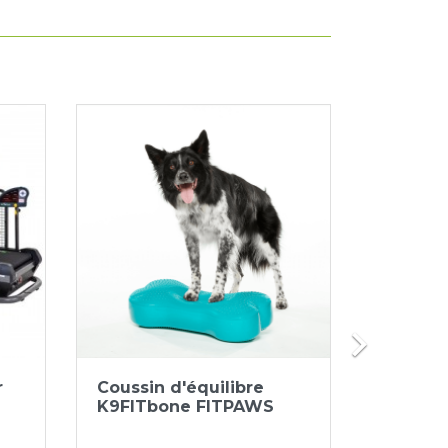

Aperçu rapide


r
Coussin d'équilibre
Bande 
K9FITbone FITPAWS
Vetkin