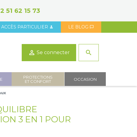
2 51 62 15 73
ACCÈS PARTICULIER
LE BLOG



search
Se connecter
PROTECTIONS
IE
OCCASION
ET CONFORT
aux
QUILIBRE
ON 3 EN 1 POUR