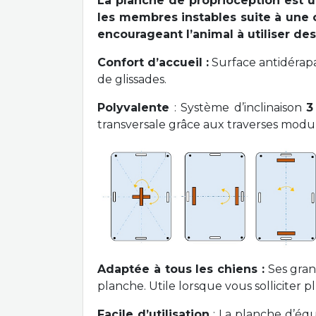
La planche de proprioception est un 
les membres instables suite à une o
encourageant l’animal à utiliser de
Confort d’accueil :
Surface antidérapa
de glissades.
Polyvalente
: Système d’inclinaison
3
transversale grâce aux traverses modul
Adaptée à tous les chiens :
Ses grand
planche. Utile lorsque vous solliciter 
Facile d’utilisation
: La planche d’éq