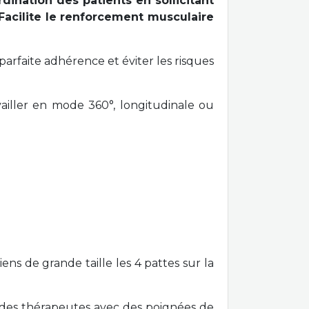
rdination des patients en sollicitant
Facilite le renforcement musculaire
arfaite adhérence et éviter les risques
availler en mode 360°, longitudinale ou
ns de grande taille les 4 pattes sur la
 des thérapeutes avec des poignées de