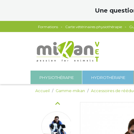
Panneau de gestion des cookies
Une questio
Formations
Carte vétérinaires physiothérapie
Gu
PHYSIOTHÉRAPIE
HYDROTHÉRAPIE
Accueil
Gamme-mikan
Accessoires de réédu
