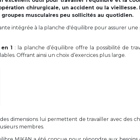
excellent outil pour travailler l’équilibre et la coo
pération chirurgicale, un accident ou la vieillesse.
s groupes musculaires peu sollicités au quotidien.
nte intégrée à la planche d'équilibre pour assurer une p
 en 1
: la planche d’équilibre offre la possibilité de tr
ables. Offrant ainsi un choix d’exercices plus large.
es dimensions lui permettent de travailler avec des chie
plusieurs membres.
uilibre MIKAN a été conçue pour répondre aux besoins