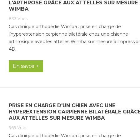
L'ARTHROSE GRÂCE AUX ATTELLES SUR MESURE
WIMBA
833
Vues
Cas clinique orthopédie Wimba : prise en charge de
l’hyperextension carpienne bilatérale chez une chienne
arthrosique avec les attelles Wimba sur mesure à impressio
4D.
En savoir +
PRISE EN CHARGE D'UN CHIEN AVEC UNE
HYPEREXTENSION CARPIENNE BILATÉRALE GRÂC
AUX ATTELLES SUR MESURE WIMBA
969
Vues
Cas clinique orthopédie Wimba : prise en charge de