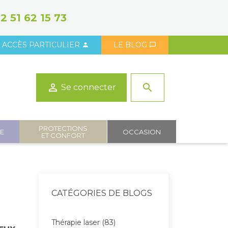
2 51 62 15 73
ACCÈS PARTICULIER
LE BLOG



search
Se connecter
PROTECTIONS
IE
OCCASION
ET CONFORT
CATÉGORIES DE BLOGS
Thérapie laser (83)