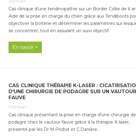
222
Vues
Cas clinique d'une tendinopathie sur un Border Collie de 6 an
Aide de la prise en charge du chien grâce aux Tendiboots po
objectiver la boiterie et déterminer les paramètres sur lesqu
se concentrer, tout en assurant un suivi objectif.
En savoir +
CAS CLINIQUE THÉRAPIE K-LASER : CICATRISATI
D'UNE CHIRURGIE DE PODAGRE SUR UN VAUTOU
FAUVE
700
Vues
Cas clinique présentant la prise en charge d'une chirurgie de
podagre chez le vautour fauve grâce à la thérapie K-laser,
présenté par les Dr M.Probst et C.Danière.