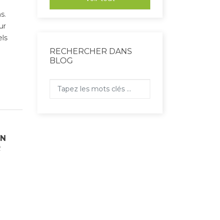
s.
ur
els
RECHERCHER DANS
BLOG
ON
R