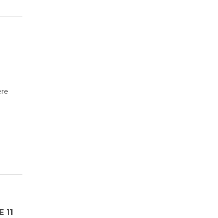
ère
 11