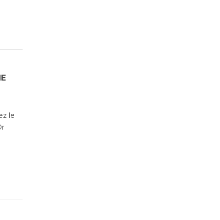
NE
ez le
Dr