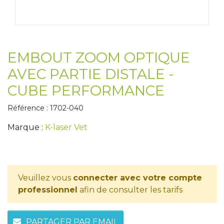
Tapis de course
Les packs kiné
Analyse biomécanique
EMBOUT ZOOM OPTIQUE
AVEC PARTIE DISTALE -
CUBE PERFORMANCE
Référence : 1702-040
Marque :
K-laser Vet
Veuillez vous
connecter avec votre compte
professionnel
afin de consulter les tarifs
PARTAGER PAR EMAIL