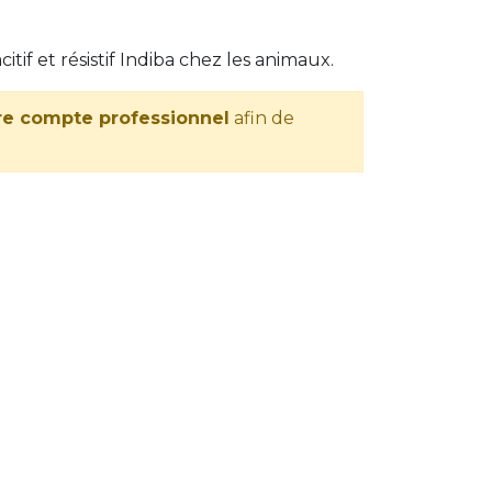
if et résistif Indiba chez les animaux.
re compte professionnel
afin de