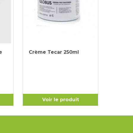
Aperçu rapide

e
Crème Tecar 250ml
Voir le produit