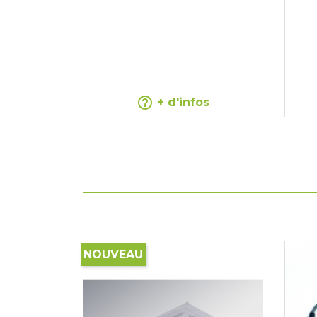
help_outline
+ d'infos
NOUVEAU