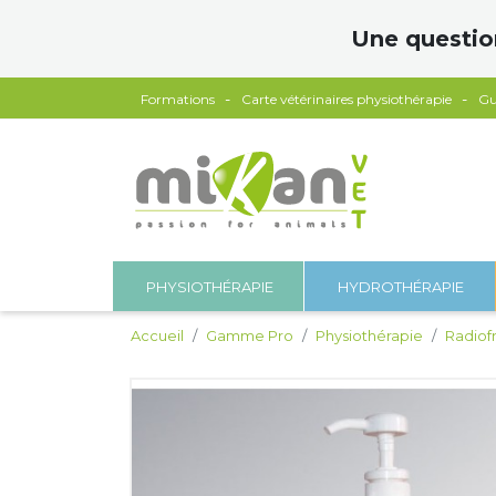
Panneau de gestion des cookies
Une questio
Formations
Carte vétérinaires physiothérapie
Gu
PHYSIOTHÉRAPIE
HYDROTHÉRAPIE
Accueil
Gamme Pro
Physiothérapie
Radiof