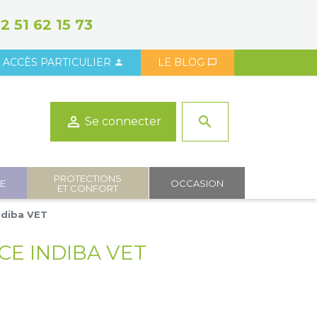
2 51 62 15 73
ACCÈS PARTICULIER
LE BLOG



search
Se connecter
PROTECTIONS
IE
OCCASION
ET CONFORT
ndiba VET
E INDIBA VET