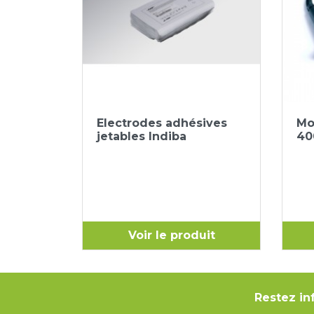
Aperçu rapide

Electrodes adhésives
Mo
jetables Indiba
40
Voir le produit
Restez in