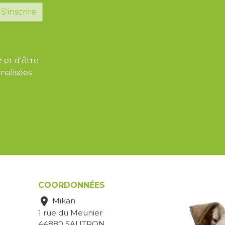
S'inscrire
é et d'être
nalisées
COORDONNÉES

Mikan
1 rue du Meunier
44880 SAUTRON