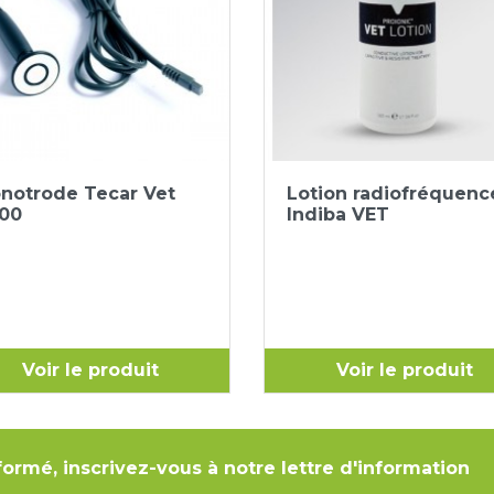
Aperçu rapide
Aperçu rapide


notrode Tecar Vet
Lotion radiofréquenc
00
Indiba VET
Voir le produit
Voir le produit
formé, inscrivez-vous à notre lettre d'information