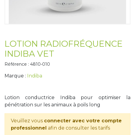
Tapis de course
Les packs kiné
Analyse biomécanique
LOTION RADIOFRÉQUENCE
INDIBA VET
Référence : 4810-010
Marque :
Indiba
Lotion conductrice Indiba pour optimiser la
pénétration sur les animaux à poils long
Veuillez vous
connecter avec votre compte
professionnel
afin de consulter les tarifs