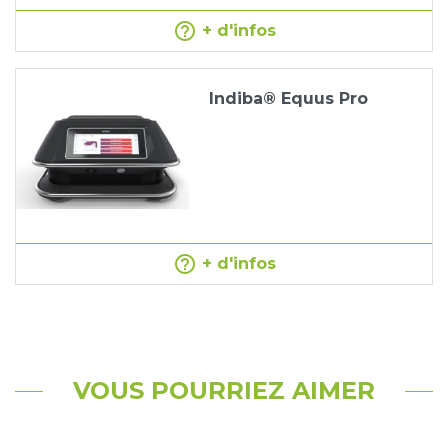
help_outline
+ d'infos
Indiba® Equus Pro
help_outline
+ d'infos
VOUS POURRIEZ AIMER