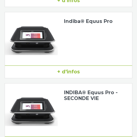
+ d'infos
Tapis de course
Les packs kiné
Indiba® Equus Pro
Analyse biomécanique
+ d'infos
INDIBA® Equus Pro -
SECONDE VIE