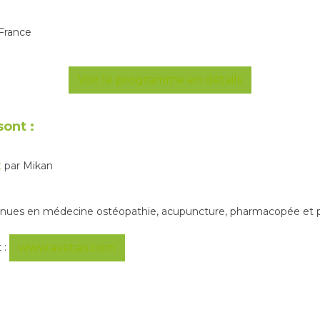
 France
Voir le programme en détails
ont :
t
par Mikan
nues en médecine ostéopathie, acupuncture, pharmacopée et ph
 :
www.avetao.com