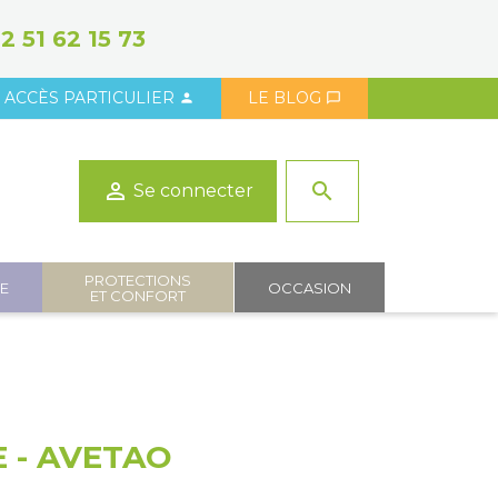
2 51 62 15 73
ACCÈS PARTICULIER
LE BLOG



search
Se connecter
PROTECTIONS
IE
OCCASION
ET CONFORT
 - AVETAO
Posté sur: