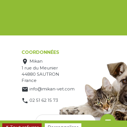
COORDONNÉES

Mikan
1 rue du Meunier
44880 SAUTRON
France

info@mikan-vet.com

02 51 62 15 73
email
Laissez-nous un message