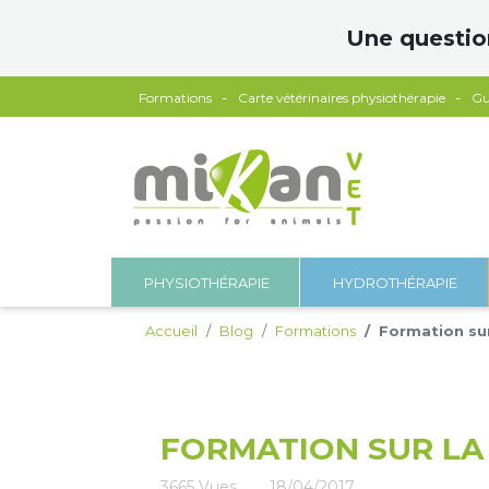
Panneau de gestion des cookies
Une questio
Formations
Carte vétérinaires physiothérapie
Gu
PHYSIOTHÉRAPIE
HYDROTHÉRAPIE
Accueil
Blog
Formations
Formation sur
FORMATION SUR LA 
3665
Vues
18/04/2017