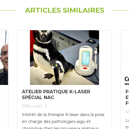
ARTICLES SIMILAIRES
ATELIER PRATIQUE K-LASER
F
SPÉCIAL NAC
E
F
2954
vues
5
5
Intérêt de la thérapie K-laser dans la prise
L
en charge des pathologies aigu et
m
chronique chez les nouveaux animaux