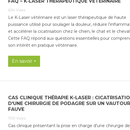
FAQ – K‑LASER THÉRAPEUTIQUE VÉTÉRINAIRE
634
Vues
Le K‑Laser vétérinaire est un laser thérapeutique de haute
puissance utilisé pour soulager la douleur, réduire l’inflamma
et accélérer la cicatrisation chez le chien, le chat et le cheval
Cette FAQ répond aux questions essentielles pour compren
son intérêt en pratique vétérinaire.
En savoir +
CAS CLINIQUE THÉRAPIE K-LASER : CICATRISATI
D'UNE CHIRURGIE DE PODAGRE SUR UN VAUTOU
FAUVE
700
Vues
Cas clinique présentant la prise en charge d'une chirurgie de