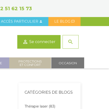
2 51 62 15 73
ACCÈS PARTICULIER
LE BLOG



search
Se connecter
PROTECTIONS
IE
OCCASION
ET CONFORT
CATÉGORIES DE BLOGS
Thérapie laser (83)