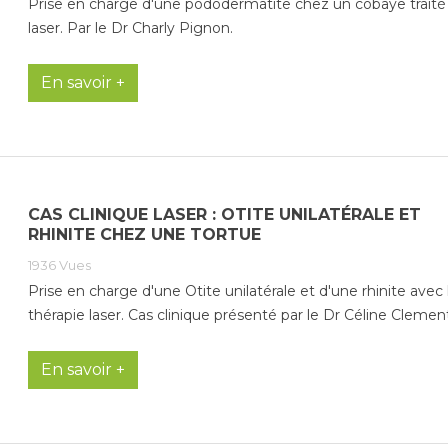
Prise en charge d'une pododermatite chez un cobaye traité
laser. Par le Dr Charly Pignon.
En savoir +
CAS CLINIQUE LASER : OTITE UNILATÉRALE ET
RHINITE CHEZ UNE TORTUE
1936
Vues
Prise en charge d'une Otite unilatérale et d'une rhinite avec 
thérapie laser. Cas clinique présenté par le Dr Céline Clement
En savoir +