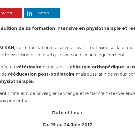
nterest
LinkedIn
édition de sa formation intensive en physiothérapie et ré
MIKAN
, cette formation qui se veut avant tout axée sur la prati
ette discipline et ce quel que soit son niveau d'équipement.
ndée au
vétérinaire
pratiquant la
chirurgie orthopédique
ou
n
s de
rééducation post-opératoire
mais aussi afin de mieux con
physiothérapie.
limité afin de privilégier l'échange et le transfert d'expériences,
aux présents).
Date et lieu :
Du 19 au 24 Juin 2017