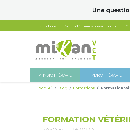
Panneau de gestion des cookies
Une questio
Formations
Carte vétérinaires physiothérapie
Gu
PHYSIOTHÉRAPIE
HYDROTHÉRAPIE
Accueil
Blog
Formations
Formation vété
FORMATION VÉTÉRIN
5376
Vues
29/03/2017