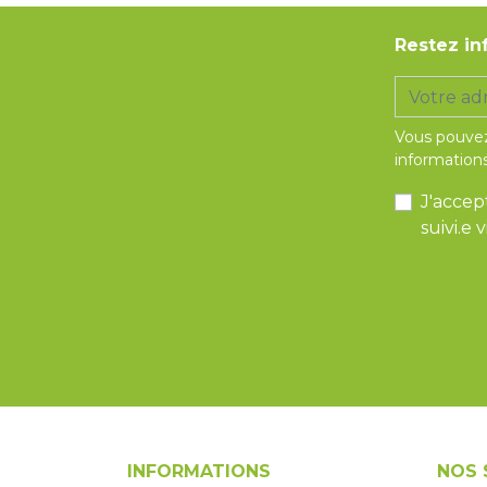
Restez in
Vous pouvez
informations
J'accep
suivi.e
INFORMATIONS
NOS 