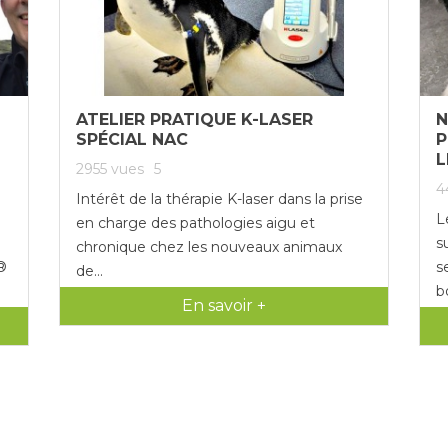
ATELIER PRATIQUE K-LASER
N
SPÉCIAL NAC
P
L
2955
vues
5
4
Intérêt de la thérapie K-laser dans la prise
L
en charge des pathologies aigu et
s
chronique chez les nouveaux animaux
t®
s
de...
b
En savoir +