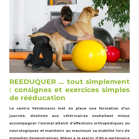
Tapis de course
Les packs kiné
Analyse biomécanique
REEDUQUER ... tout simplement
: consignes et exercices simples
de rééducation
Le centre Vetokinesis met en place une formation d'un
journée, destinée aux vétérinaires souhaitant mieux
accompagner l’animal atteint d’affections orthopédiques ou
neurologiques et maintenir au maximum sa mobilité lors de
maladies dégénératives. Mikan a le plaisir d'être partenaire