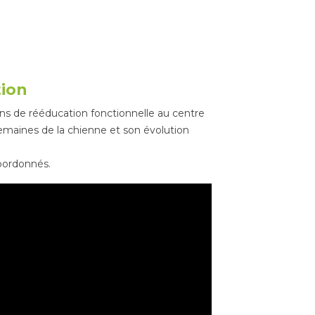
Posté sur:
tion
ins de rééducation fonctionnelle au centre
 semaines de la chienne et son évolution
coordonnés.