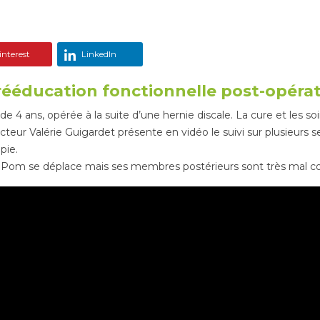
nterest
LinkedIn
 rééducation fonctionnelle post-opéra
4 ans, opérée à la suite d’une hernie discale. La cure et les so
octeur Valérie Guigardet présente en vidéo le suivi sur plusieurs
pie.
n : Pom se déplace mais ses membres postérieurs sont très mal 