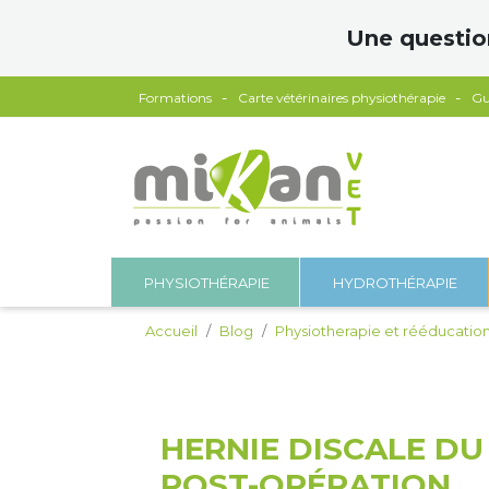
Panneau de gestion des cookies
Une questio
Formations
Carte vétérinaires physiothérapie
Gu
PHYSIOTHÉRAPIE
HYDROTHÉRAPIE
Accueil
Blog
Physiotherapie et rééducatio
HERNIE DISCALE DU
POST-OPÉRATION