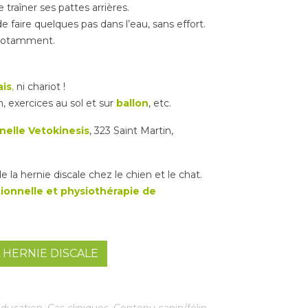
 traîner ses pattes arrières.
 faire quelques pas dans l’eau, sans effort.
n notamment.
ais
,
ni chariot !
, exercices au sol et sur
ballon
, etc.
nelle Vetokinesis
, 323 Saint Martin,
e la hernie discale chez le chien et le chat.
ionnelle et physiothérapie de
 HERNIE DISCALE
éducation
,
Cas cliniques
,
Contenu canin/félin