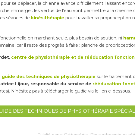
là pour se déplacer, la chienne avance difficilement, laissant encore
che immergé : les vertus de l’eau vont permettre à la chienne de
 des séances de
kinésithérapie
pour travailler sa proprioceptio
fonctionnelle en marchant seule, plus besoin de soutien, ni
harn
aine, car il reste des progrès à faire : planche de proprioception
rdet
,
centre de physiothérapie et de rééducation fonction
n
guide des techniques de physiothérapie
sur le traitement d
atrice Lijour, responsable du service de
rééducation fonct
es). N'hésitez pas à télécharger le gudie via le lien ci dessous.
IDE DES TECHNIQUES DE PHYSIOTHÉRAPIE SPÉCIAL
Publié dans:
Orthopédie
,
Physiotherapie et ré