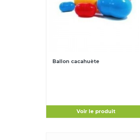
Aperçu rapide

Ballon cacahuète
Voir le produit