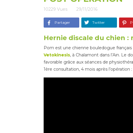
10229
Vues
29/11/2016
Partager
Twitter
Pi
Hernie discale du chien :
Pom est une chienne bouledogue français de 
Vetokinesis
, à Chalamont dans l’Ain. Le d
favorable grâce aux séances de physiothéra
1ère consultation, 4 mois après l’opératio