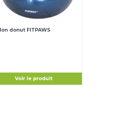
Aperçu rapide

llon donut FITPAWS
Voir le produit