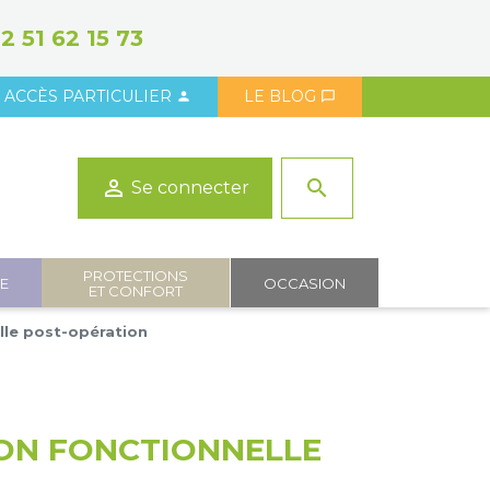
2 51 62 15 73
ACCÈS PARTICULIER
LE BLOG



search
Se connecter
PROTECTIONS
IE
OCCASION
ET CONFORT
elle post-opération
ION FONCTIONNELLE