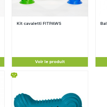
Aperçu rapide

Kit cavaletti FITPAWS
Ba
Voir le produit