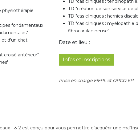
TD "cas cliniques : tendinopathie
TD "création de son service de p
e physiothérapie
TD "cas cliniques : hernies discal
TD "cas cliniques : myélopathie
incipes fondamentaux
fibrocartilagineuse"
ondamentales"
n et d'un chat
Date et lieu :
t croisé antérieur"
Infos et inscriptions
ches"
Prise en charge FIFPL et OPCO EP
eaux 1 & 2 est conçu pour vous permettre d’acquérir une maîtris