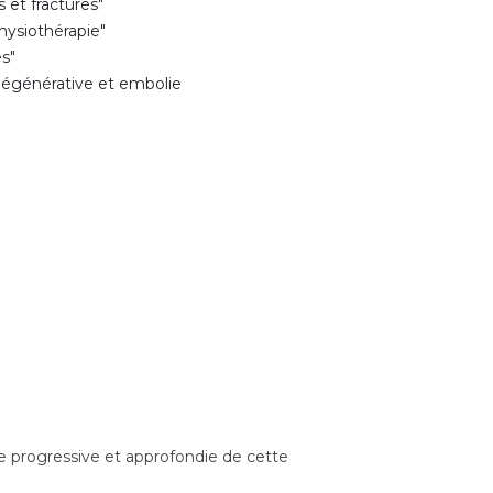
s et fractures"
hysiothérapie"
es"
 dégénérative et embolie
e progressive et approfondie de cette