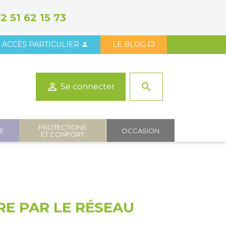
2 51 62 15 73
ACCÈS PARTICULIER
LE BLOG



search
Se connecter
PROTECTIONS
IE
OCCASION
ET CONFORT
RE PAR LE RÉSEAU