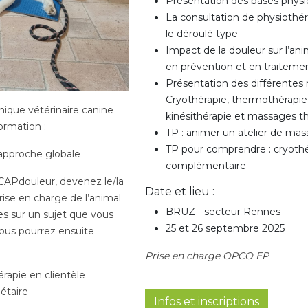
Présentation des bases physio
La consultation de physiothéra
le déroulé type
Impact de la douleur sur l’ani
en prévention et en traiteme
Présentation des différentes 
Cryothérapie, thermothérapie, 
nique vétérinaire canine
kinésithérapie et massages t
ormation :
TP : animer un atelier de mas
TP pour comprendre : cryothé
 approche globale
complémentaire
CAPdouleur, devenez le/la
Date et lieu :
rise en charge de l’animal
BRUZ - secteur Rennes
 sur un sujet que vous
25 et 26 septembre 2025
ous pourrez ensuite
Prise en charge OPCO EP
érapie en clientèle
étaire
Infos et inscriptions