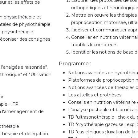
Élaborer des protocoles de soi
ur et les effets de
orthopédiques et neurologiqu
Mettre en œuvre les thérapies 
en physiothérapie et
proprioception motorisée, ultr
tales de physiothérapie
Fidéliser et communiquer auprè
n physiothérapie
Conseiller en nutrition vétérina
préconiser des consignes
troubles locomoteurs
Identifier les notions de base 
Programme :
 l’analgésie raisonnée",
Notions avancées en hydrothéra
hrosique" et "Utilisation
Plateformes de proprioception 
Notions avancées de thérapies
Les attelles et prothèses
ion
Conseils en nutrition vétérinair
apie + TP
L'analyse posturale et biomécan
 à l'aménagement de
TD "ultrasonothérapie : choix du 
TD "cryothérapie gazeuse : expli
thérapie
TD "cas cliniques : luxation de la
othérapie et délégation