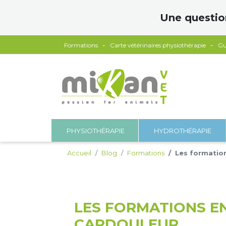
Panneau de gestion des cookies
Une questio
Formations
Carte vétérinaires physiothérapie
Gu
PHYSIOTHÉRAPIE
HYDROTHÉRAPIE
Accueil
Blog
Formations
Les formation
LES FORMATIONS EN
CAPDOULEUR