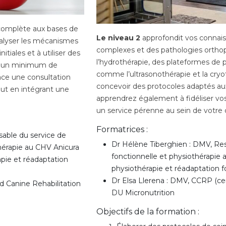
 complète aux bases de
Le niveau 2
approfondit vos connais
nalyser les mécanismes
complexes et des pathologies orthop
nitiales et à utiliser des
l’hydrothérapie, des plateformes de 
c un minimum de
comme l’ultrasonothérapie et la cry
ace une consultation
concevoir des protocoles adaptés au
out en intégrant une
apprendrez également à fidéliser vos 
un service pérenne au sein de votre c
Formatrices :
able du service de
Dr Hélène Tiberghien : DMV, Re
hérapie au CHV Anicura
fonctionnelle et physiothérapie 
apie et réadaptation
physiothérapie et réadaptation f
Dr Elsa Llerena : DMV, CCRP (cer
d Canine Rehabilitation
DU Micronutrition
Objectifs de la formation :