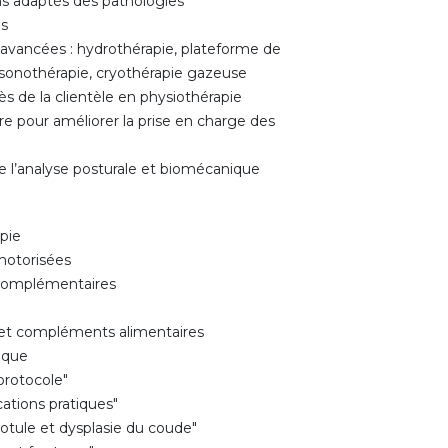
ns adaptés des pathologies
es
avancées : hydrothérapie, plateforme de
asonothérapie, cryothérapie gazeuse
s de la clientèle en physiothérapie
ire pour améliorer la prise en charge des
de l’analyse posturale et biomécanique
pie
motorisées
 complémentaires
e et compléments alimentaires
ique
protocole"
cations pratiques"
 rotule et dysplasie du coude"