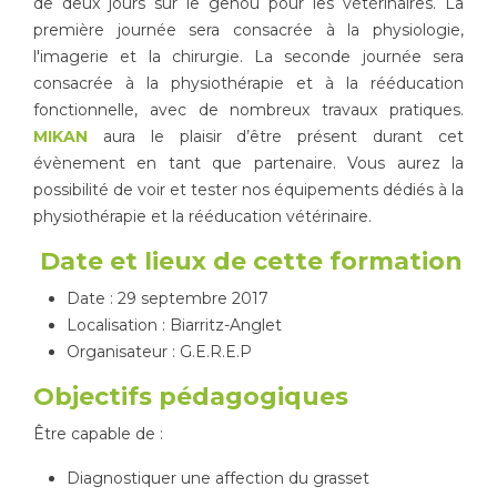
de deux jours sur le genou pour les vétérinaires. La
première journée sera consacrée à la physiologie,
Tapis de course
Les packs kiné
l'imagerie et la chirurgie. La seconde journée sera
consacrée à la physiothérapie et à la rééducation
Analyse biomécanique
fonctionnelle, avec de nombreux travaux pratiques.
MIKAN
aura le plaisir d’être présent durant cet
évènement en tant que partenaire. Vous aurez la
possibilité de voir et tester nos équipements dédiés à la
physiothérapie et la rééducation vétérinaire.
Date et lieux de cette formation
Date : 29 septembre 2017
Localisation : Biarritz-Anglet
Organisateur : G.E.R.E.P
Objectifs pédagogiques
Être capable de :
Diagnostiquer une affection du grasset