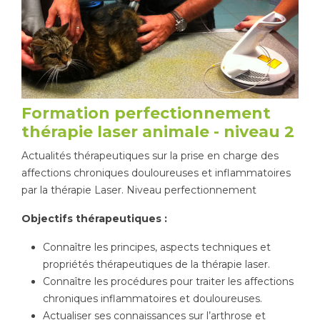
Tapis de course
Les packs kiné
Analyse biomécanique
Formation perfectionnement
thérapie laser animale - niveau 2
Actualités thérapeutiques sur la prise en charge des
affections chroniques douloureuses et inflammatoires
par la thérapie Laser. Niveau perfectionnement
Objectifs thérapeutiques :
Connaître les principes, aspects techniques et
propriétés thérapeutiques de la thérapie laser.
Connaître les procédures pour traiter les affections
chroniques inflammatoires et douloureuses.
Actualiser ses connaissances sur l’arthrose et